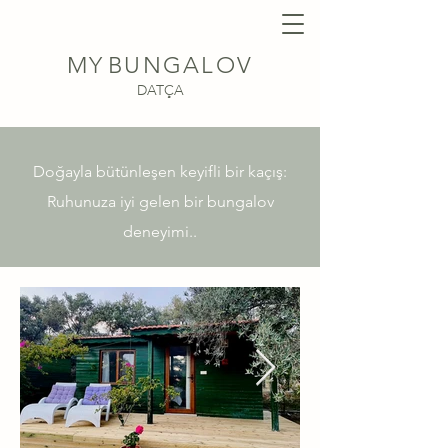
MY
BUNGALOV
DATÇA
Doğayla bütünleşen keyifli bir kaçış:
Ruhunuza iyi gelen bir bungalov
deneyimi..