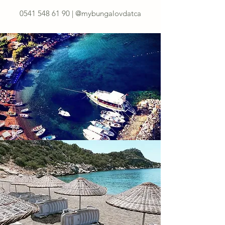
0541 548 61 90
| @mybungalovdatca