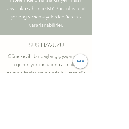
listelerinde ön sıralarda yerini alan
Ovabükü sahilinde MY Bungalov'a ait
șezlong ve șemsiyelerden ücretsiz
yararlanabilirler.
SÜS HAVUZU
Güne keyifli bir başlangıç yapmak ya
da günün yorgunluğunu atmak için
zeytin ağaçlarının altında bulunan süs
havuzu etrafında çevrenin güzellikleri
eşliğinde keyifli bir sohbet edebilir
veya sevdiklerinizle birlikte dağ
manzarasına karşı huzurlu anlar
yaşayabilirsiniz.