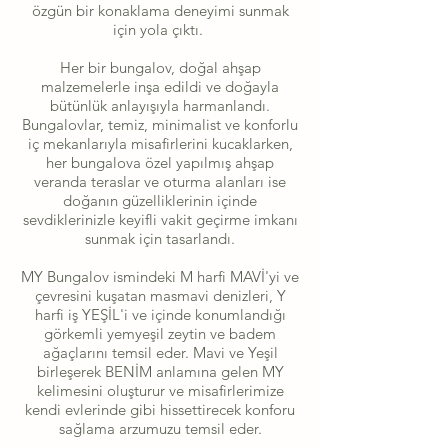
özgün bir konaklama deneyimi sunmak
için yola çıktı.
Her bir bungalov, doğal ahşap
malzemelerle inşa edildi ve doğayla
bütünlük anlayışıyla harmanlandı.
Bungalovlar, temiz, minimalist ve konforlu
iç mekanlarıyla misafirlerini kucaklarken,
her bungalova özel yapılmış ahşap
veranda teraslar ve oturma alanları ise
doğanın güzelliklerinin içinde
sevdiklerinizle keyifli vakit geçirme imkanı
sunmak için tasarlandı.
MY Bungalov ismindeki M harfi MAVİ'yi ve
çevresini kuşatan masmavi denizleri, Y
harfi iş YEŞİL'i ve içinde konumlandığı
görkemli yemyeşil zeytin ve badem
ağaçlarını temsil eder. Mavi ve Yeşil
birleşerek BENİM anlamına gelen MY
kelimesini oluşturur ve misafirlerimize
kendi evlerinde gibi hissettirecek konforu
sağlama arzumuzu temsil eder.​